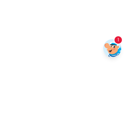
1
Priimek