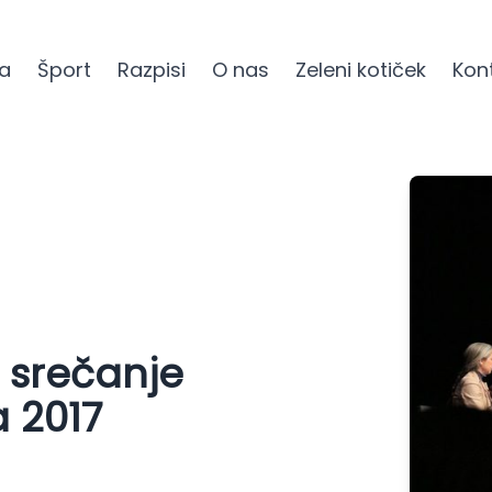
ra
Šport
Razpisi
O nas
Zeleni kotiček
Kon
srečanje
a 2017