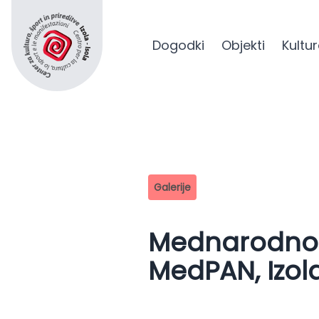
Dogodki
Objekti
Kultu
Center za kulturo in šport Izola
Galerije
Mednarodno 
MedPAN, Izol