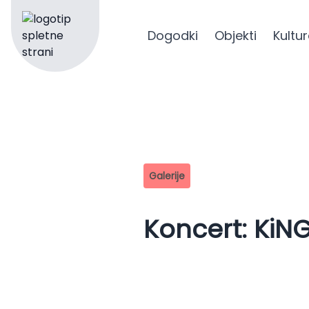
Dogodki
Objekti
Kultu
Center za kulturo in šport Izola
Galerije
Koncert: KiNG 