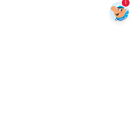
1
Prijavite se na naše e-novice
Želite biti na
tekočem z našimi kulturnimi dogodki, športnimi
aktivnostmi in nepozabnimi prireditvami?
Pridružite se naši
skupnosti in prejmite najnovejše informacije neposredno v
vaš e-nabiralnik.